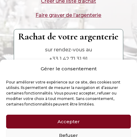
Créer une liste d’achat
Faire graver de l’argenterie
Rachat de votre argenterie
sur rendez-vous au
+33 1 42 71 31 91
Gérer le consentement
Pour améliorer votre expérience sur ce site, des cookies sont
utilisés. Ils permettent de mesurer la navigation et d’assurer
certaines fonctionnalités. Vous pouvez accepter, refuser ou
modifier votre choix à tout moment. Sans consentement,
certaines fonctionnalités peuvent être limitées.
Accepter
Ce site est la propriété exclusive de Argenterie
d’Antan, Paris – 2025
Refuser