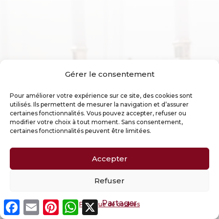
Gérer le consentement
Pour améliorer votre expérience sur ce site, des cookies sont
utilisés. Ils permettent de mesurer la navigation et d’assurer
Restaurer votre argenterie
certaines fonctionnalités. Vous pouvez accepter, refuser ou
modifier votre choix à tout moment. Sans consentement,
certaines fonctionnalités peuvent être limitées.
Créer une liste d’achat
Faire graver de l’argenterie
Accepter
Refuser
Rachat de votre argenterie
Facebook
Email
Pinterest
WhatsApp
X
Partager
Politique de cookies
sur rendez-vous au