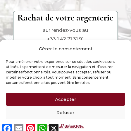
Rachat de votre argenterie
sur rendez-vous au
+33 1 42 71 31 91
Gérer le consentement
Pour améliorer votre expérience sur ce site, des cookies sont
utilisés. Ils permettent de mesurer la navigation et d’assurer
certaines fonctionnalités. Vous pouvez accepter, refuser ou
modifier votre choix à tout moment. Sans consentement,
certaines fonctionnalités peuvent être limitées.
Accepter
Ce site est la propriété exclusive de Argenterie
d’Antan, Paris – 2025
Refuser
Facebook
Email
Pinterest
WhatsApp
X
Partager
Politique de cookies