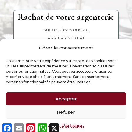
Rachat de votre argenterie
sur rendez-vous au
+33 1 42 71 31 91
Gérer le consentement
Pour améliorer votre expérience sur ce site, des cookies sont
utilisés. Ils permettent de mesurer la navigation et d’assurer
certaines fonctionnalités. Vous pouvez accepter, refuser ou
modifier votre choix à tout moment. Sans consentement,
certaines fonctionnalités peuvent être limitées.
Accepter
Ce site est la propriété exclusive de Argenterie
d’Antan, Paris – 2025
Refuser
Facebook
Email
Pinterest
WhatsApp
X
Partager
Politique de cookies