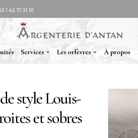
 1 42 71 31 91
nités
Services
Les orfèvres
À propos
de style Louis-
roites et sobres