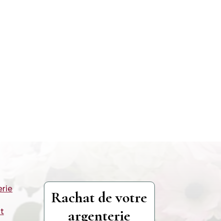
erie
Rachat de votre
argenterie
t