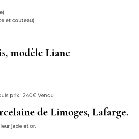
e)
tte et couteau)
is, modèle Liane
ouis prix : 240€ Vendu
orcelaine de Limoges, Lafarge.
leur jade et or.