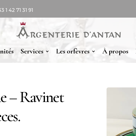
 1 42 71 31 91
nités
Services
Les orfèvres
À propos
e – Ravinet
ces.