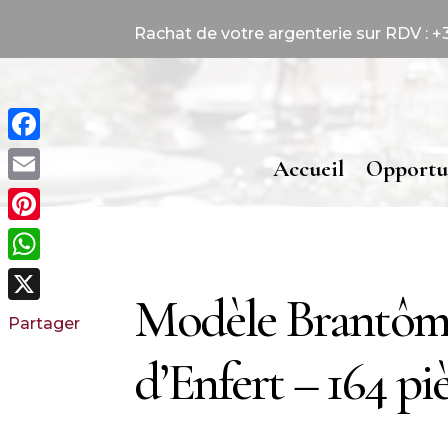
Rachat de votre argenterie sur RDV : +33
Facebook
Accueil
Opportu
Email
Pinterest
WhatsApp
Modèle Brantôm
X
Partager
d’Enfert – 164 piè