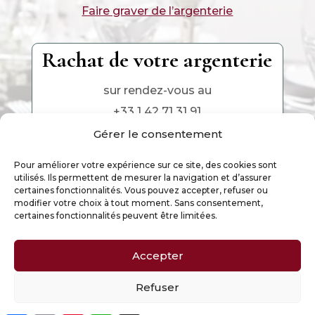
Faire graver de l’argenterie
Rachat de votre argenterie
sur rendez-vous au
+33 1 42 71 31 91
Gérer le consentement
Pour améliorer votre expérience sur ce site, des cookies sont
utilisés. Ils permettent de mesurer la navigation et d’assurer
certaines fonctionnalités. Vous pouvez accepter, refuser ou
modifier votre choix à tout moment. Sans consentement,
certaines fonctionnalités peuvent être limitées.
Accepter
Ce site est la propriété exclusive de Argenterie
d’Antan, Paris – 2025
Refuser