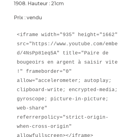
1908. Hauteur : 21cm
Prix : vendu
<iframe width="935" height="1662" 
src="https://www.youtube.com/embe
d/4NsPp81eq5A" title="Paire de 
bougeoirs en argent à saisir vite 
!" frameborder="0" 
allow="accelerometer; autoplay; 
clipboard-write; encrypted-media; 
gyroscope; picture-in-picture; 
web-share" 
referrerpolicy="strict-origin-
when-cross-origin" 
allowfullscreen></iframe>