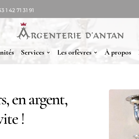
 1 42 71 31 91
nités
Services
Les orfèvres
À propos
s, en argent,
ite !