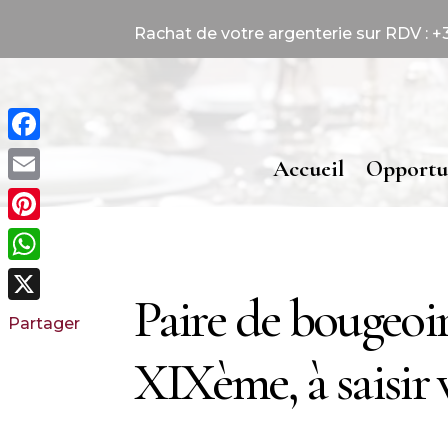
Rachat de votre argenterie sur RDV : +33
Facebook
Accueil
Opportu
Email
Pinterest
WhatsApp
Paire de bougeoir
X
Partager
XIXème, à saisir v