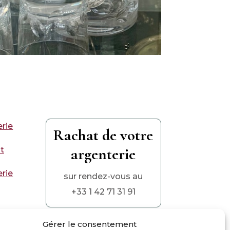
erie
Rachat de votre
argenterie
t
erie
sur rendez-vous au
+33 1 42 71 31 91
Gérer le consentement