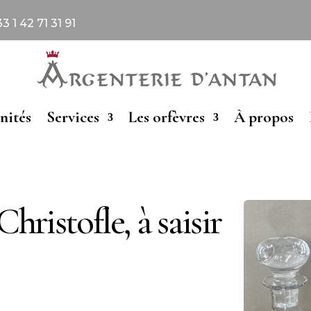
 1 42 71 31 91
nités
Services
Les orfèvres
À propos
hristofle, à saisir